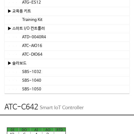
ATG-ES12
▶ 교육용 키트
Training Kit
▶ 스마트 I/O 컨트롤러
ATD-0040R4
ATC-AIO16
ATC-DIO64
▶ 솔라보드
SBS-1032
SBS-1040
SBS-1050
ATC-C642
Smart IoT Controller