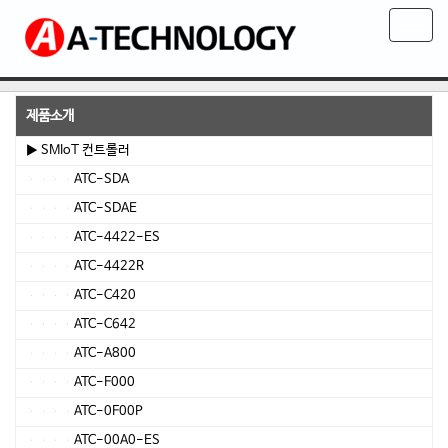
T
o
g
g
l
제품소개
e
▶ SMIoT 컨트롤러
n
ATC-SDA
a
v
ATC-SDAE
i
ATC-4422-ES
g
ATC-4422R
a
t
ATC-C420
i
ATC-C642
o
ATC-A800
n
ATC-F000
ATC-0F00P
ATC-00A0-ES