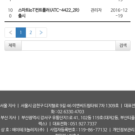
10
스마트IoT컨트롤러(ATC-4422_2R)
관리자
2016-12
0
출시
-19
«
1
2
»
제목
서울 지사 ㅣ 서울시 금천구 디지털로 9길 46 이앤씨드림타워 7차 1309호 ㅣ 대표전
화 : 02.6330.4703
부산 지사 ㅣ 부산광역시 강서구 유통단지1로 41, 102동 119호(대저2동, 부산티플
렉스) ㅣ 대표전화 : 051.927.7337
상 호 : 에이테크놀러지(주) ㅣ 사업자등록번호 : 119-86-77132 ㅣ 개인정보관리