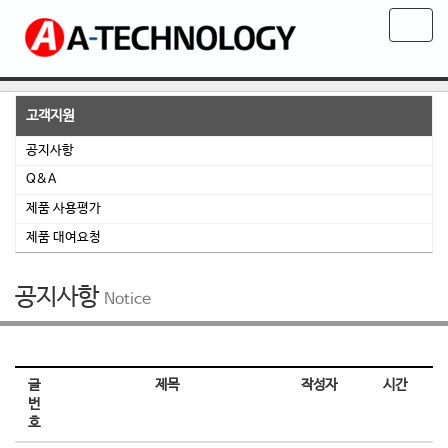
T
o
g
g
l
고객지원
e
공지사항
n
Q&A
a
v
제품 사용평가
i
제품 대여요청
g
a
t
공지사항
Notice
i
o
n
글
제목
작성자
시간
번
호